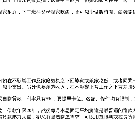
，買房子增加貸款負擔，影響生活品質，但是和家人住在一起，
親家附近，下了班往父母親家吃飯，除可減少做飯時間、飯錢開銷
例如在不影響工作及家庭氣氛之下回婆家或娘家吃飯；或者同乘
協助，減少支出。另外也要創造收入，在不影響正常工作之下兼差
民自購貸款，利率只有5%，要提早卡位。名額、條件均有限制，
，借款年限20年，然後每月本息固定平均攤還是最普遍的還款
得貸款壓力太重，卻又有強烈購屋需求，可以用寬限期或拉長貸