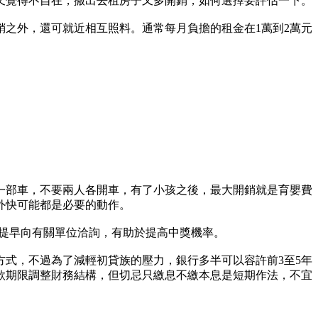
又覺得不自在，搬出去租房子又多開銷，如何選擇要評估一下。
之外，還可就近相互照料。通常每月負擔的租金在1萬到2萬元
一部車，不要兩人各開車，有了小孩之後，最大開銷就是育嬰費
賺外快可能都是必要的動作。
提早向有關單位洽詢，有助於提高中獎機率。
方式，不過為了減輕初貸族的壓力，銀行多半可以容許前3至5年
款期限調整財務結構，但切忌只繳息不繳本息是短期作法，不宜