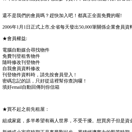
還不是我們的會員嗎？趕快加入吧！都真正全面免費的喔!
2006年1月1日正式上市,全省每天發出50,000筆關係企業會員資料
★會員權益:
電腦自動媒合尋找物件
免費刊登租售物件
隨時修改刊登物件
自我會員資料修改
刊登物件資料時，請先按會員登入 !
密碼忘記的話，只好從這裡幫你查詢囉！
填好email自動回傳到你信箱
★買不起之前先租屋：
組成家庭，多半希望有兩人世界，不受干擾。想買房子但是資