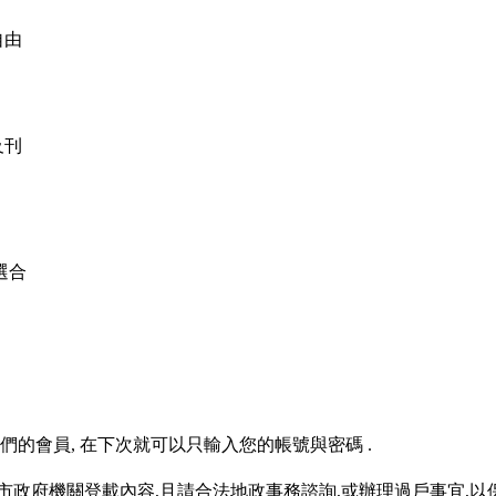
自由
及刊
選合
的會員, 在下次就可以只輸入您的帳號與密碼 .
政府機關登載內容,且請合法地政事務諮詢,或辦理過戶事宜,以