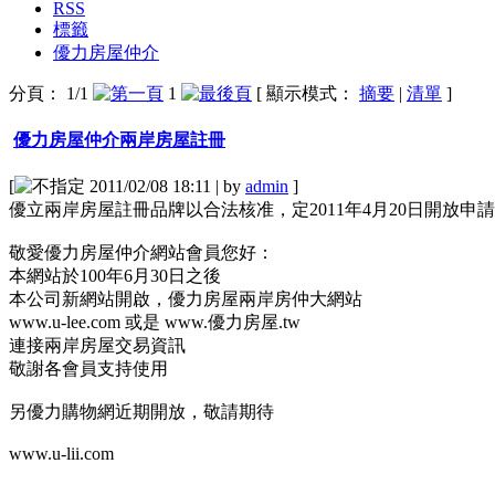
RSS
標籤
優力房屋仲介
分頁： 1/1
1
[ 顯示模式：
摘要
|
清單
]
優力房屋仲介兩岸房屋註冊
[
2011/02/08 18:11 | by
admin
]
優立兩岸房屋註冊品牌以合法核准，定2011年4月20日開放申請
敬愛優力房屋仲介網站會員您好：
本網站於100年6月30日之後
本公司新網站開啟，優力房屋兩岸房仲大網站
www.u-lee.com 或是 www.優力房屋.tw
連接兩岸房屋交易資訊
敬謝各會員支持使用
另優力購物網近期開放，敬請期待
www.u-lii.com