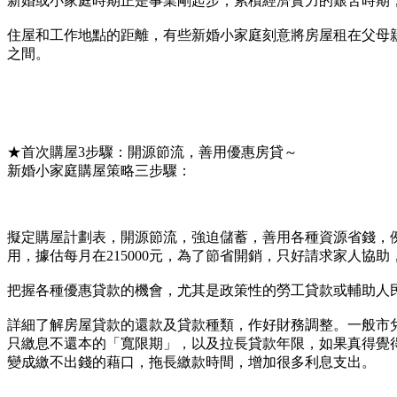
新婚或小家庭時期正是事業剛起步，累積經濟實力的艱苦時期
住屋和工作地點的距離，有些新婚小家庭刻意將房屋租在父母
之間。
★首次購屋3步驟：開源節流，善用優惠房貸～
新婚小家庭購屋策略三步驟：
擬定購屋計劃表，開源節流，強迫儲蓄，善用各種資源省錢，
用，據估每月在215000元，為了節省開銷，只好請求家人
把握各種優惠貸款的機會，尤其是政策性的勞工貸款或輔助人
詳細了解房屋貸款的還款及貸款種類，作好財務調整。一般市兌
只繳息不還本的「寬限期」，以及拉長貸款年限，如果真得覺
變成繳不出錢的藉口，拖長繳款時間，增加很多利息支出。