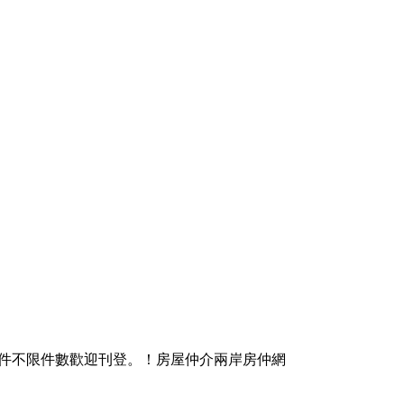
物件不限件數歡迎刊登。！房屋仲介兩岸房仲網