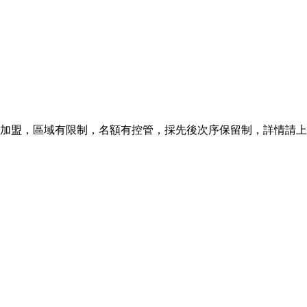
加盟，區域有限制，名額有控管，採先後次序保留制，詳情請上優力房屋